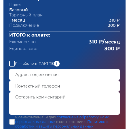
Пакет
Базовый
Тарифный план
1 месяц
310 ₽
Подключение
300 ₽
ИТОГО к оплате:
310 ₽/
Ежемесячно
месяц
300 ₽
Единоразово
Я — абонент ПАКТ ТВ
Я ознакомлен(а) и даю
согласие на обработку моих
персональных данных
в соответствии с
Политикой
обработки и защиты персональных данных