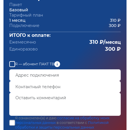
Пакет
Базовый
Тарифный план
1 месяц
310 ₽
Подключение
300 ₽
ИТОГО к оплате:
310 ₽/
Ежемесячно
месяц
300 ₽
Единоразово
Я — абонент ПАКТ ТВ
Я ознакомлен(а) и даю
согласие на обработку моих
персональных данных
в соответствии с
Политикой
обработки и защиты персональных данных