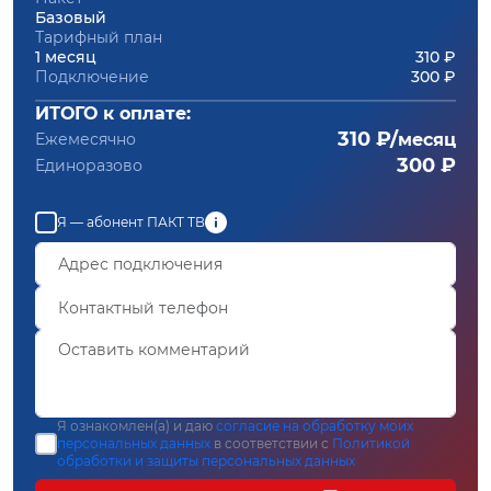
Базовый
Тарифный план
1 месяц
310 ₽
Подключение
300 ₽
ИТОГО к оплате:
310 ₽/
Ежемесячно
месяц
300 ₽
Единоразово
Я — абонент ПАКТ ТВ
Я ознакомлен(а) и даю
согласие на обработку моих
персональных данных
в соответствии с
Политикой
обработки и защиты персональных данных