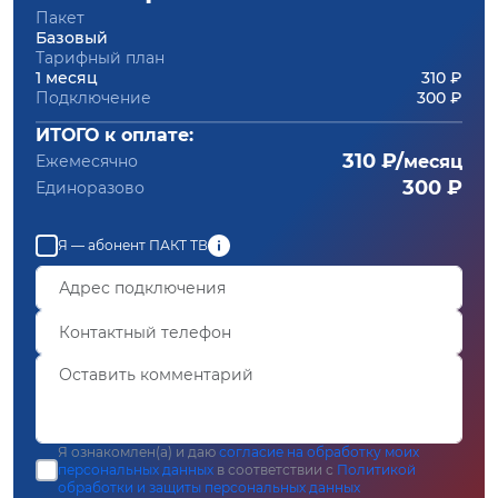
Пакет
Базовый
Тарифный план
1 месяц
310 ₽
Подключение
300 ₽
ИТОГО к оплате:
310 ₽/
Ежемесячно
месяц
300 ₽
Единоразово
Я — абонент ПАКТ ТВ
Я ознакомлен(а) и даю
согласие на обработку моих
персональных данных
в соответствии с
Политикой
обработки и защиты персональных данных