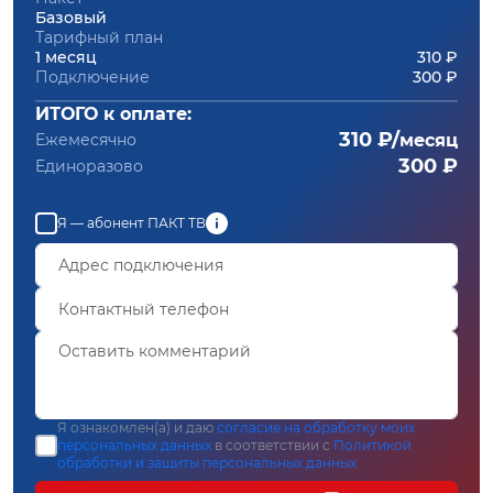
Базовый
Тарифный план
1 месяц
310 ₽
Подключение
300 ₽
ИТОГО к оплате:
310 ₽/
Ежемесячно
месяц
300 ₽
Единоразово
Я — абонент ПАКТ ТВ
Я ознакомлен(а) и даю
согласие на обработку моих
персональных данных
в соответствии с
Политикой
обработки и защиты персональных данных