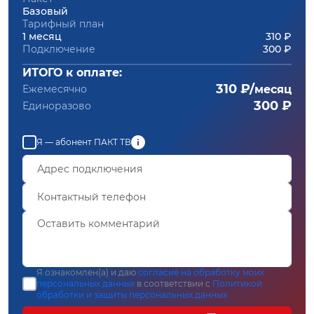
Базовый
Тарифный план
1 месяц
310 ₽
Подключение
300 ₽
ИТОГО к оплате:
310 ₽/
Ежемесячно
месяц
300 ₽
Единоразово
Я — абонент ПАКТ ТВ
Я ознакомлен(а) и даю
согласие на обработку моих
персональных данных
в соответствии с
Политикой
обработки и защиты персональных данных