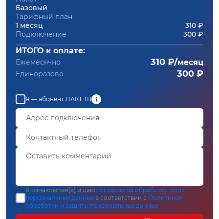
Базовый
Тарифный план
1 месяц
310 ₽
Подключение
300 ₽
ИТОГО к оплате:
310 ₽/
Ежемесячно
месяц
300 ₽
Единоразово
Я — абонент ПАКТ ТВ
Я ознакомлен(а) и даю
согласие на обработку моих
персональных данных
в соответствии с
Политикой
обработки и защиты персональных данных