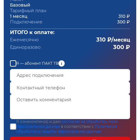
Базовый
Тарифный план
1 месяц
310 ₽
Подключение
300 ₽
ИТОГО к оплате:
310 ₽/
Ежемесячно
месяц
300 ₽
Единоразово
Я — абонент ПАКТ ТВ
Я ознакомлен(а) и даю
согласие на обработку моих
персональных данных
в соответствии с
Политикой
обработки и защиты персональных данных