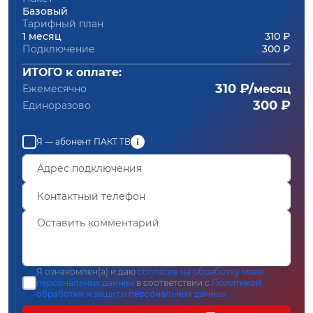
Базовый
Тарифный план
1 месяц
310 ₽
Подключение
300 ₽
ИТОГО к оплате:
310 ₽/
Ежемесячно
месяц
300 ₽
Единоразово
Я — абонент ПАКТ ТВ
Я ознакомлен(а) и даю
согласие на обработку моих
персональных данных
в соответствии с
Политикой
обработки и защиты персональных данных