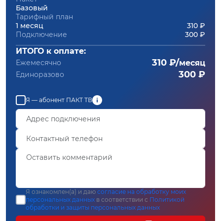
Базовый
Тарифный план
1 месяц
310 ₽
Подключение
300 ₽
ИТОГО к оплате:
310 ₽/
Ежемесячно
месяц
300 ₽
Единоразово
Я — абонент ПАКТ ТВ
Я ознакомлен(а) и даю
согласие на обработку моих
персональных данных
в соответствии с
Политикой
обработки и защиты персональных данных