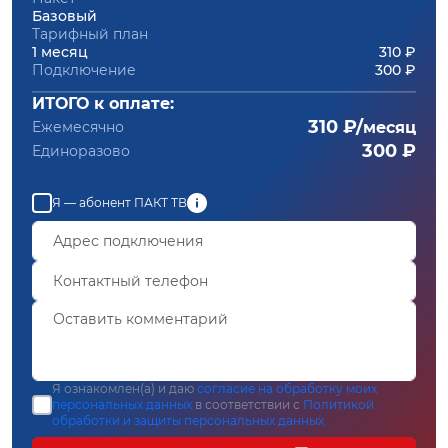
Базовый
Тарифный план
1 месяц
310 ₽
Подключение
300 ₽
ИТОГО к оплате:
310 ₽/
Ежемесячно
месяц
300 ₽
Единоразово
Я — абонент ПАКТ ТВ
Я ознакомлен(а) и даю
согласие на обработку моих
персональных данных
в соответствии с
Политикой
обработки и защиты персональных данных