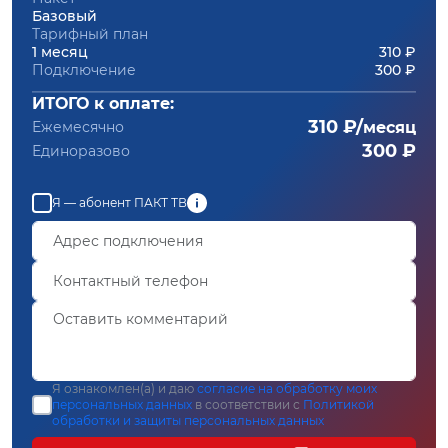
Базовый
Тарифный план
1 месяц
310 ₽
Подключение
300 ₽
ИТОГО к оплате:
310 ₽/
Ежемесячно
месяц
300 ₽
Единоразово
Я — абонент ПАКТ ТВ
Я ознакомлен(а) и даю
согласие на обработку моих
персональных данных
в соответствии с
Политикой
обработки и защиты персональных данных