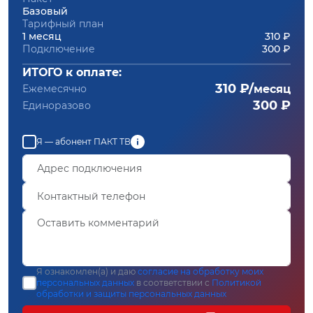
Базовый
Тарифный план
1 месяц
310 ₽
Подключение
300 ₽
ИТОГО к оплате:
310 ₽/
Ежемесячно
месяц
300 ₽
Единоразово
Я — абонент ПАКТ ТВ
Я ознакомлен(а) и даю
согласие на обработку моих
персональных данных
в соответствии с
Политикой
обработки и защиты персональных данных