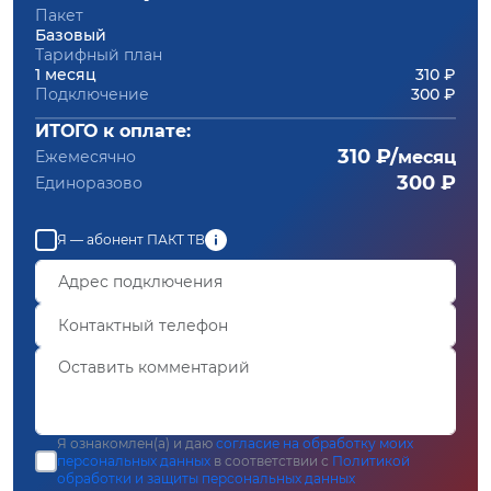
Пакет
Базовый
Тарифный план
1 месяц
310 ₽
Подключение
300 ₽
ИТОГО к оплате:
310 ₽/
Ежемесячно
месяц
300 ₽
Единоразово
Я — абонент ПАКТ ТВ
Я ознакомлен(а) и даю
согласие на обработку моих
персональных данных
в соответствии с
Политикой
обработки и защиты персональных данных