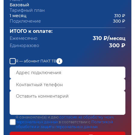
Базовый
Тарифный план
1 месяц
310 ₽
Подключение
300 ₽
ИТОГО к оплате:
310 ₽/
Ежемесячно
месяц
300 ₽
Единоразово
Я — абонент ПАКТ ТВ
Я ознакомлен(а) и даю
согласие на обработку моих
персональных данных
в соответствии с
Политикой
обработки и защиты персональных данных