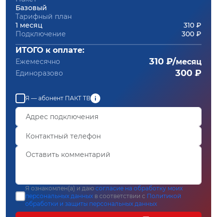
Базовый
Тарифный план
1 месяц
310 ₽
Подключение
300 ₽
ИТОГО к оплате:
310 ₽/
Ежемесячно
месяц
300 ₽
Единоразово
Я — абонент ПАКТ ТВ
Я ознакомлен(а) и даю
согласие на обработку моих
персональных данных
в соответствии с
Политикой
обработки и защиты персональных данных