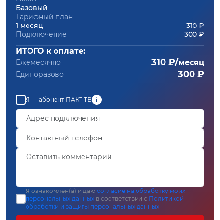
Базовый
Тарифный план
1 месяц
310 ₽
Подключение
300 ₽
ИТОГО к оплате:
310 ₽/
Ежемесячно
месяц
300 ₽
Единоразово
Я — абонент ПАКТ ТВ
Я ознакомлен(а) и даю
согласие на обработку моих
персональных данных
в соответствии с
Политикой
обработки и защиты персональных данных