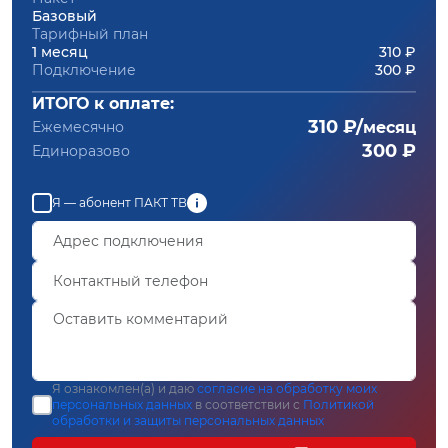
Базовый
Тарифный план
1 месяц
310 ₽
Подключение
300 ₽
ИТОГО к оплате:
310 ₽/
Ежемесячно
месяц
300 ₽
Единоразово
Я — абонент ПАКТ ТВ
Я ознакомлен(а) и даю
согласие на обработку моих
персональных данных
в соответствии с
Политикой
обработки и защиты персональных данных