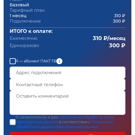
Базовый
Тарифный план
1 месяц
310 ₽
Подключение
300 ₽
ИТОГО к оплате:
310 ₽/
Ежемесячно
месяц
300 ₽
Единоразово
Я — абонент ПАКТ ТВ
Я ознакомлен(а) и даю
согласие на обработку моих
персональных данных
в соответствии с
Политикой
обработки и защиты персональных данных