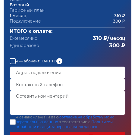
Базовый
Тарифный план
1 месяц
310 ₽
Подключение
300 ₽
ИТОГО к оплате:
310 ₽/
Ежемесячно
месяц
300 ₽
Единоразово
Я — абонент ПАКТ ТВ
Я ознакомлен(а) и даю
согласие на обработку моих
персональных данных
в соответствии с
Политикой
обработки и защиты персональных данных