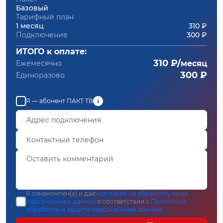
Базовый
Тарифный план
1 месяц
310 ₽
Подключение
300 ₽
ИТОГО к оплате:
310 ₽/
Ежемесячно
месяц
300 ₽
Единоразово
Я — абонент ПАКТ ТВ
Я ознакомлен(а) и даю
согласие на обработку моих
персональных данных
в соответствии с
Политикой
обработки и защиты персональных данных