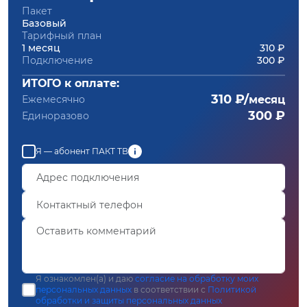
Пакет
Базовый
Тарифный план
1 месяц
310 ₽
Подключение
300 ₽
ИТОГО к оплате:
310 ₽/
Ежемесячно
месяц
300 ₽
Единоразово
Я — абонент ПАКТ ТВ
Я ознакомлен(а) и даю
согласие на обработку моих
персональных данных
в соответствии с
Политикой
обработки и защиты персональных данных