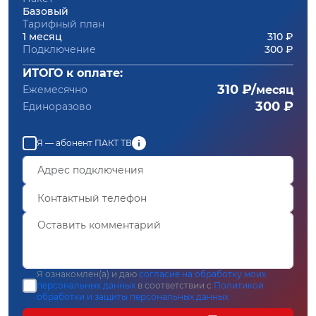
Базовый
Тарифный план
1 месяц
310 ₽
Подключение
300 ₽
ИТОГО к оплате:
310 ₽/
Ежемесячно
месяц
300 ₽
Единоразово
Я — абонент ПАКТ ТВ
Я ознакомлен(а) и даю
согласие на обработку моих
персональных данных
в соответствии с
Политикой
обработки и защиты персональных данных