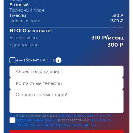
Базовый
Тарифный план
1 месяц
310 ₽
Подключение
300 ₽
ИТОГО к оплате:
310 ₽/
Ежемесячно
месяц
300 ₽
Единоразово
Я — абонент ПАКТ ТВ
Я ознакомлен(а) и даю
согласие на обработку моих
персональных данных
в соответствии с
Политикой
обработки и защиты персональных данных