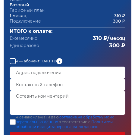
Базовый
Тарифный план
1 месяц
310 ₽
Подключение
300 ₽
ИТОГО к оплате:
310 ₽/
Ежемесячно
месяц
300 ₽
Единоразово
Я — абонент ПАКТ ТВ
Я ознакомлен(а) и даю
согласие на обработку моих
персональных данных
в соответствии с
Политикой
обработки и защиты персональных данных