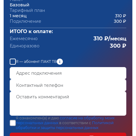
Базовый
Тарифный план
1 месяц
310 ₽
Подключение
300 ₽
ИТОГО к оплате:
310 ₽/
Ежемесячно
месяц
300 ₽
Единоразово
Я — абонент ПАКТ ТВ
Я ознакомлен(а) и даю
согласие на обработку моих
персональных данных
в соответствии с
Политикой
обработки и защиты персональных данных