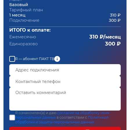
Базовый
Тарифный план
1 месяц
310 ₽
Подключение
300 ₽
ИТОГО к оплате:
310 ₽/
Ежемесячно
месяц
300 ₽
Единоразово
Я — абонент ПАКТ ТВ
Я ознакомлен(а) и даю
согласие на обработку моих
персональных данных
в соответствии с
Политикой
обработки и защиты персональных данных