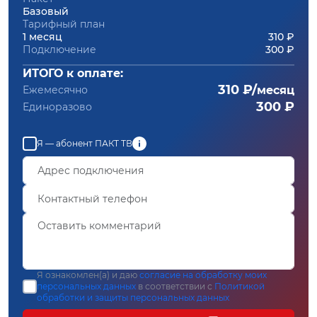
Базовый
Тарифный план
1 месяц
310 ₽
Подключение
300 ₽
ИТОГО к оплате:
310 ₽/
Ежемесячно
месяц
300 ₽
Единоразово
Я — абонент ПАКТ ТВ
Я ознакомлен(а) и даю
согласие на обработку моих
персональных данных
в соответствии с
Политикой
обработки и защиты персональных данных