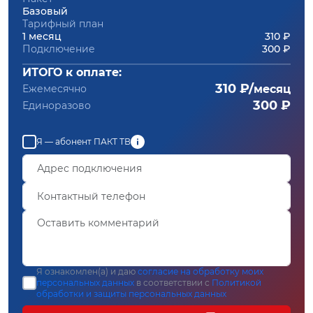
Базовый
Тарифный план
1 месяц
310 ₽
Подключение
300 ₽
ИТОГО к оплате:
310 ₽/
Ежемесячно
месяц
300 ₽
Единоразово
Я — абонент ПАКТ ТВ
Я ознакомлен(а) и даю
согласие на обработку моих
персональных данных
в соответствии с
Политикой
обработки и защиты персональных данных