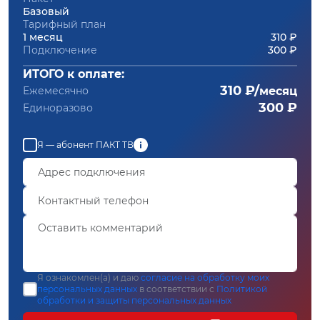
Базовый
Тарифный план
1 месяц
310 ₽
Подключение
300 ₽
ИТОГО к оплате:
310 ₽/
Ежемесячно
месяц
300 ₽
Единоразово
Я — абонент ПАКТ ТВ
Я ознакомлен(а) и даю
согласие на обработку моих
персональных данных
в соответствии с
Политикой
обработки и защиты персональных данных