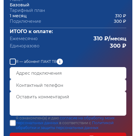
Базовый
Тарифный план
1 месяц
310 ₽
Подключение
300 ₽
ИТОГО к оплате:
310 ₽/
Ежемесячно
месяц
300 ₽
Единоразово
Я — абонент ПАКТ ТВ
Я ознакомлен(а) и даю
согласие на обработку моих
персональных данных
в соответствии с
Политикой
обработки и защиты персональных данных