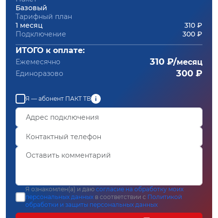
Базовый
Тарифный план
1 месяц
310 ₽
Подключение
300 ₽
ИТОГО к оплате:
310 ₽/
Ежемесячно
месяц
300 ₽
Единоразово
Я — абонент ПАКТ ТВ
Я ознакомлен(а) и даю
согласие на обработку моих
персональных данных
в соответствии с
Политикой
обработки и защиты персональных данных