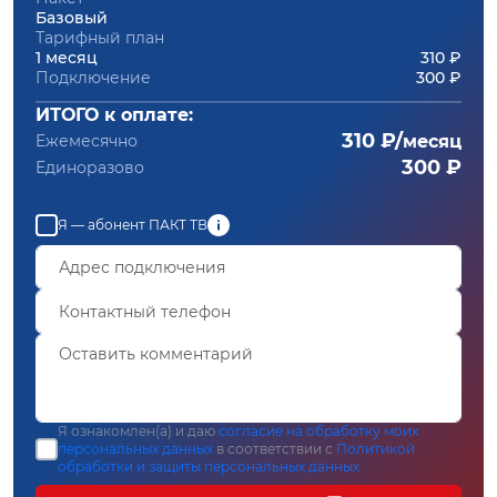
Базовый
Тарифный план
1 месяц
310 ₽
Подключение
300 ₽
ИТОГО к оплате:
310 ₽/
Ежемесячно
месяц
300 ₽
Единоразово
Я — абонент ПАКТ ТВ
Я ознакомлен(а) и даю
согласие на обработку моих
персональных данных
в соответствии с
Политикой
обработки и защиты персональных данных