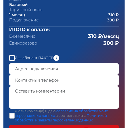
Базовый
Тарифный план
1 месяц
310 ₽
Подключение
300 ₽
ИТОГО к оплате:
310 ₽/
Ежемесячно
месяц
300 ₽
Единоразово
Я — абонент ПАКТ ТВ
Я ознакомлен(а) и даю
согласие на обработку моих
персональных данных
в соответствии с
Политикой
обработки и защиты персональных данных