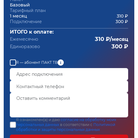
Базовый
Тарифный план
1 месяц
310 ₽
Подключение
300 ₽
ИТОГО к оплате:
310 ₽/
Ежемесячно
месяц
300 ₽
Единоразово
Я — абонент ПАКТ ТВ
Я ознакомлен(а) и даю
согласие на обработку моих
персональных данных
в соответствии с
Политикой
обработки и защиты персональных данных