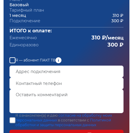
Базовый
Тарифный план
1 месяц
310 ₽
Подключение
300 ₽
ИТОГО к оплате:
310 ₽/
Ежемесячно
месяц
300 ₽
Единоразово
Я — абонент ПАКТ ТВ
Я ознакомлен(а) и даю
согласие на обработку моих
персональных данных
в соответствии с
Политикой
обработки и защиты персональных данных