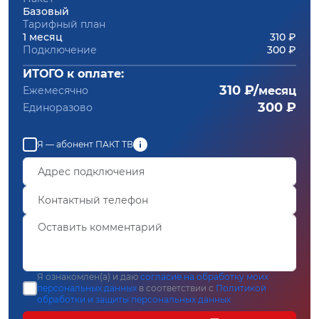
Базовый
Тарифный план
1 месяц
310 ₽
Подключение
300 ₽
ИТОГО к оплате:
310 ₽/
Ежемесячно
месяц
300 ₽
Единоразово
Я — абонент ПАКТ ТВ
Я ознакомлен(а) и даю
согласие на обработку моих
персональных данных
в соответствии с
Политикой
обработки и защиты персональных данных