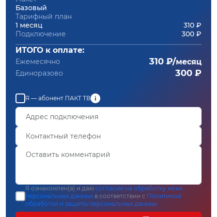
Базовый
Тарифный план
1 месяц
310 ₽
Подключение
300 ₽
ИТОГО к оплате:
310 ₽/
Ежемесячно
месяц
300 ₽
Единоразово
Я — абонент ПАКТ ТВ
Я ознакомлен(а) и даю
согласие на обработку моих
персональных данных
в соответствии с
Политикой
обработки и защиты персональных данных