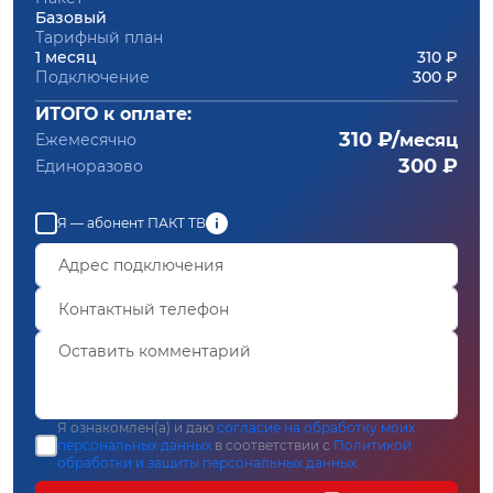
Базовый
Тарифный план
1 месяц
310 ₽
Подключение
300 ₽
ИТОГО к оплате:
310 ₽/
Ежемесячно
месяц
300 ₽
Единоразово
Я — абонент ПАКТ ТВ
Я ознакомлен(а) и даю
согласие на обработку моих
персональных данных
в соответствии с
Политикой
обработки и защиты персональных данных