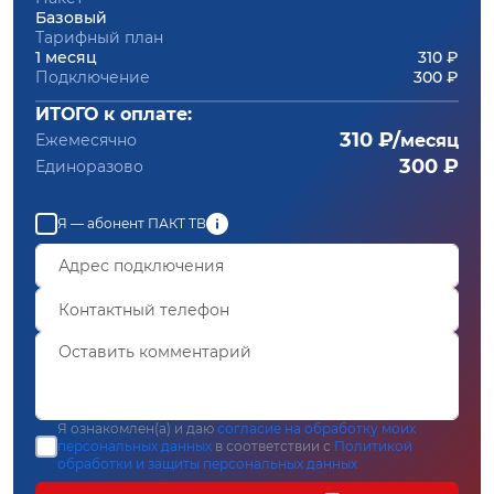
Базовый
Тарифный план
1 месяц
310 ₽
Подключение
300 ₽
ИТОГО к оплате:
310 ₽/
Ежемесячно
месяц
300 ₽
Единоразово
Я — абонент ПАКТ ТВ
Я ознакомлен(а) и даю
согласие на обработку моих
персональных данных
в соответствии с
Политикой
обработки и защиты персональных данных