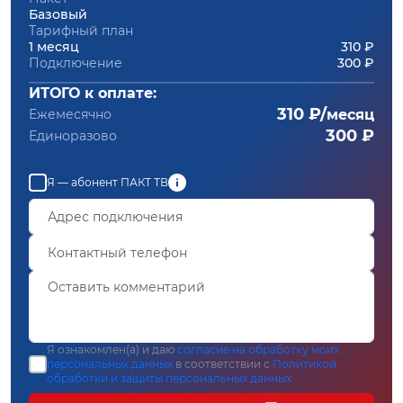
Базовый
Тарифный план
1 месяц
310 ₽
Подключение
300 ₽
ИТОГО к оплате:
310 ₽/
Ежемесячно
месяц
300 ₽
Единоразово
Я — абонент ПАКТ ТВ
Я ознакомлен(а) и даю
согласие на обработку моих
персональных данных
в соответствии с
Политикой
обработки и защиты персональных данных