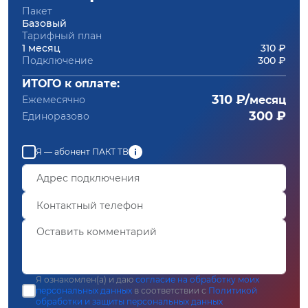
Пакет
Базовый
Тарифный план
1 месяц
310 ₽
Подключение
300 ₽
ИТОГО к оплате:
310 ₽/
Ежемесячно
месяц
300 ₽
Единоразово
Я — абонент ПАКТ ТВ
Я ознакомлен(а) и даю
согласие на обработку моих
персональных данных
в соответствии с
Политикой
обработки и защиты персональных данных