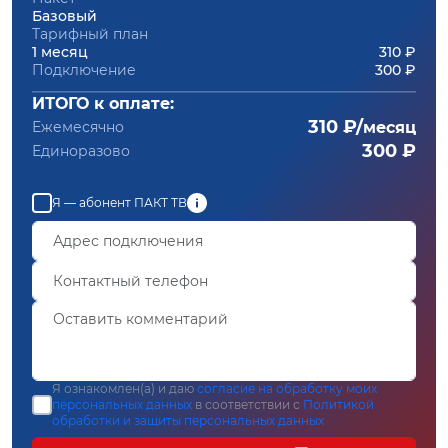
Базовый
Тарифный план
1 месяц
310 ₽
Подключение
300 ₽
ИТОГО к оплате:
310 ₽/
Ежемесячно
месяц
300 ₽
Единоразово
Я — абонент ПАКТ ТВ
Я ознакомлен(а) и даю
согласие на обработку моих
персональных данных
в соответствии с
Политикой
обработки и защиты персональных данных