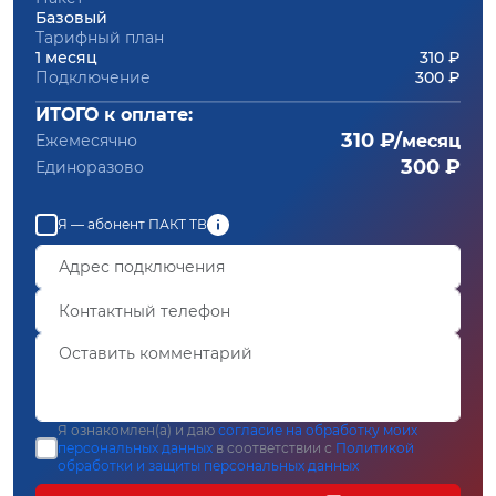
Базовый
Тарифный план
1 месяц
310 ₽
Подключение
300 ₽
ИТОГО к оплате:
310 ₽/
Ежемесячно
месяц
300 ₽
Единоразово
Я — абонент ПАКТ ТВ
Я ознакомлен(а) и даю
согласие на обработку моих
персональных данных
в соответствии с
Политикой
обработки и защиты персональных данных