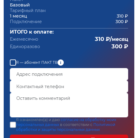
Базовый
Тарифный план
1 месяц
310 ₽
Подключение
300 ₽
ИТОГО к оплате:
310 ₽/
Ежемесячно
месяц
300 ₽
Единоразово
Я — абонент ПАКТ ТВ
Я ознакомлен(а) и даю
согласие на обработку моих
персональных данных
в соответствии с
Политикой
обработки и защиты персональных данных