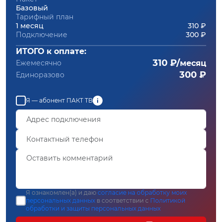
Базовый
Тарифный план
1 месяц
310 ₽
Подключение
300 ₽
ИТОГО к оплате:
310 ₽/
Ежемесячно
месяц
300 ₽
Единоразово
Я — абонент ПАКТ ТВ
Я ознакомлен(а) и даю
согласие на обработку моих
персональных данных
в соответствии с
Политикой
обработки и защиты персональных данных