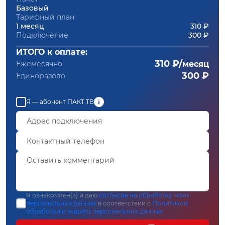
Базовый
Тарифный план
1 месяц
310 ₽
Подключение
300 ₽
ИТОГО к оплате:
310 ₽/
Ежемесячно
месяц
300 ₽
Единоразово
Я — абонент ПАКТ ТВ
Я ознакомлен(а) и даю
согласие на обработку моих
персональных данных
в соответствии с
Политикой
обработки и защиты персональных данных