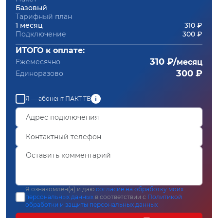
Базовый
Тарифный план
1 месяц
310 ₽
Подключение
300 ₽
ИТОГО к оплате:
310 ₽/
Ежемесячно
месяц
300 ₽
Единоразово
Я — абонент ПАКТ ТВ
Я ознакомлен(а) и даю
согласие на обработку моих
персональных данных
в соответствии с
Политикой
обработки и защиты персональных данных