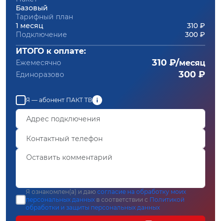
Базовый
Тарифный план
1 месяц
310 ₽
Подключение
300 ₽
ИТОГО к оплате:
310 ₽/
Ежемесячно
месяц
300 ₽
Единоразово
Я — абонент ПАКТ ТВ
Я ознакомлен(а) и даю
согласие на обработку моих
персональных данных
в соответствии с
Политикой
обработки и защиты персональных данных