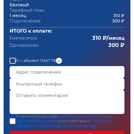
Базовый
Тарифный план
1 месяц
310 ₽
Подключение
300 ₽
ИТОГО к оплате:
310 ₽/
Ежемесячно
месяц
300 ₽
Единоразово
Я — абонент ПАКТ ТВ
Я ознакомлен(а) и даю
согласие на обработку моих
персональных данных
в соответствии с
Политикой
обработки и защиты персональных данных